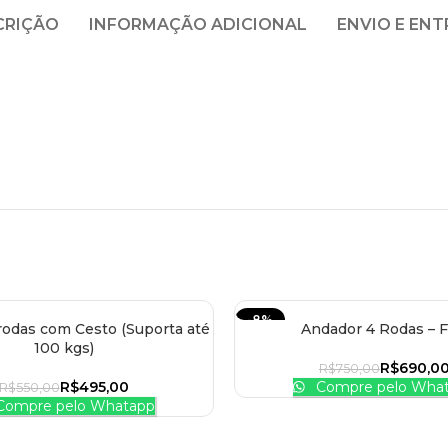
CRIÇÃO
INFORMAÇÃO ADICIONAL
ENVIO E EN
-8%
rodas com Cesto (Suporta até
Andador 4 Rodas – F
 AO CARRINHO
ADICIONAR AO CARRINHO
100 kgs)
R$
690,0
R$
750,00
R$
495,00
Compre pelo Wha
R$
550,00
ompre pelo Whatapp