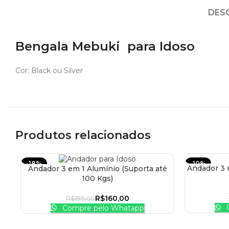
DES
Bengala Mebuki para Idoso
Cor: Black ou Silver
Produtos relacionados
-18%
-10%
Andador 3 
Andador 3 em 1 Alumínio (Suporta até
ADICIONAR
ADICIONAR AO CARRINHO
100 Kgs)
R$
160,00
R$
195,00
C
Compre pelo Whatapp