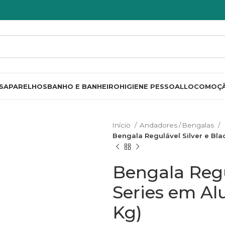
S
APARELHOS
BANHO E BANHEIRO
HIGIENE PESSOAL
LOCOMOÇ
Início
Andadores / Bengalas
Bengala Regulável Silver e Bla
Bengala Regu
Series em Al
Kg)
R$
R$