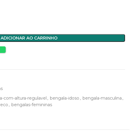
ADICIONAR AO CARRINHO
s
as
a-com-altura-regulavel
,
bengala-idoso
,
bengala-masculina
,
reco
,
bengalas-femininas