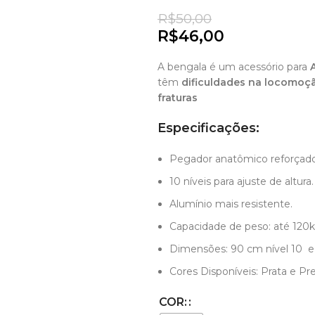
R$
R$
R$
50,00
R$
46,00
A bengala é um acessório para
têm
dificuldades na locomoç
fraturas
Especificações:
Pegador anatômico reforçado
10 níveis para ajuste de altura.
Alumínio mais resistente.
Capacidade de peso: até 120
Dimensões: 90 cm nível 10 e 
Cores Disponíveis: Prata e Pr
COR: