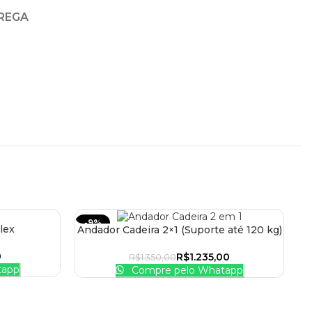
TREGA
-9%
-
lex
Andador Cadeira 2×1 (Suporte até 120 kg)
ADICIONAR AO CARRINHO
V
0
R$
1.235,00
R$
1.350,00
tapp
Compre pelo Whatapp