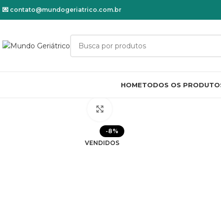
💌
contato@mundogeriatrico.com.br
HOME
TODOS OS PRODUTO
Clique para ampliar
-8%
VENDIDOS