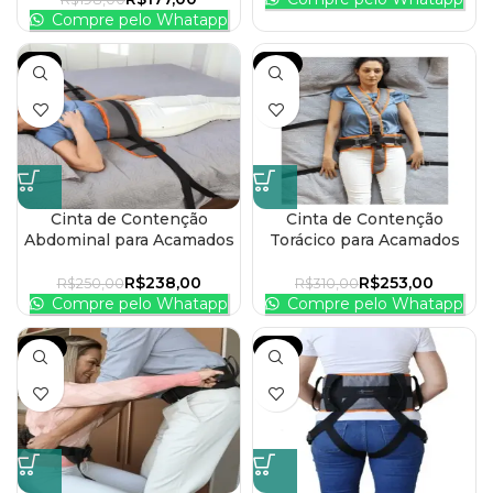
Compre pelo Whatapp
-5%
-18%
Cinta de Contenção
Cinta de Contenção
Abdominal para Acamados
Torácico para Acamados
R$
238,00
R$
253,00
R$
250,00
R$
310,00
Compre pelo Whatapp
Compre pelo Whatapp
-21%
-14%