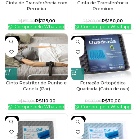
Cinta de Transferência com
Cinta de Transferência
Perneira
Premium
R$
125,00
R$
180,00
R$
159,00
R$
209,00
Compre pelo Whatapp
Compre pelo Whatapp
-26%
-16%
Cinto Restritor de Punho e
Forração Ortopédica
Canela (Par)
Quadrada (Caixa de ovo)
R$
110,00
R$
70,00
R$
148,00
R$
83,00
Compre pelo Whatapp
Compre pelo Whatapp
-17%
-10%