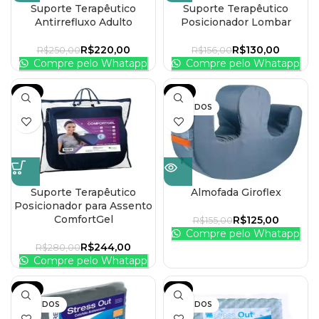
Suporte Terapêutico
Suporte Terapêutico
Antirrefluxo Adulto
Posicionador Lombar
R$
220,00
R$
130,00
R$
250,00
R$
156,00
Compre pelo Whatapp
Compre pelo Whatapp
-13%
-19%
VENDIDOS
Suporte Terapêutico
Almofada Giroflex
Posicionador para Assento
ComfortGel
R$
125,00
R$
155,00
Compre pelo Whatapp
R$
244,00
R$
280,00
Compre pelo Whatapp
-19%
-7%
VENDIDOS
VENDIDOS