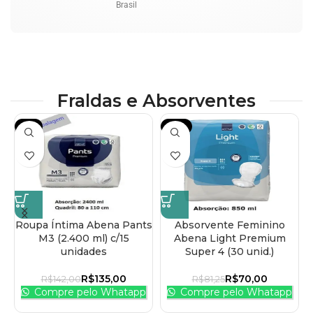
Brasil
Fraldas e Absorventes
-5%
-14%
Roupa Íntima Abena Pants
Absorvente Feminino
M3 (2.400 ml) c/15
Abena Light Premium
unidades
Super 4 (30 unid.)
R$
135,00
R$
70,00
R$
142,00
R$
81,25
Compre pelo Whatapp
Compre pelo Whatapp