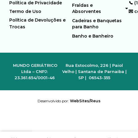
Política de Privacidade
📞 (
Fraldas e
Termo de Uso
Absorventes
💌 
Política de Devoluções e
Cadeiras e Banquetas
Trocas
para Banho
Banho e Banheiro
MUNDO GERIÁTRICO
Rua Estocolmo, 226 | Paiol
Ltda – CNPJ:
Velho | Santana de Parnaiba |
23.361.654/0001-46
SP | 06543-355
Desenvolvido por:
WebSites/Reus
0