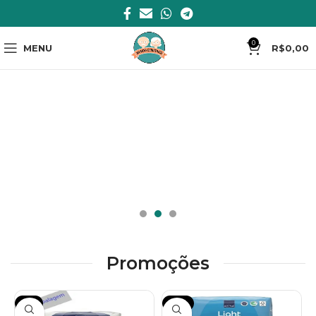
0
MENU
R$
0,00
Promoções
-5%
-14%