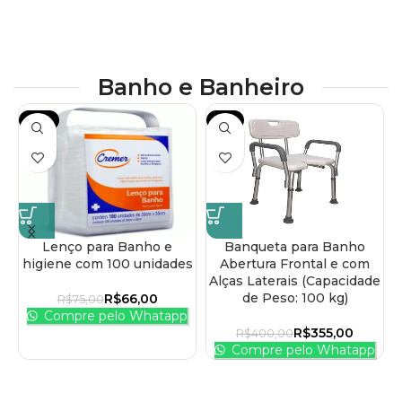
Banho e Banheiro
-12%
-11%
Lenço para Banho e
Banqueta para Banho
higiene com 100 unidades
Abertura Frontal e com
Alças Laterais (Capacidade
de Peso: 100 kg)
R$
66,00
R$
75,00
Compre pelo Whatapp
R$
355,00
R$
400,00
Compre pelo Whatapp