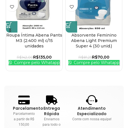
Roupa Íntima Abena Pants
Absorvente Feminino
M3 (2.400 ml) c/15
Abena Light Premium
unidades
Super 4 (30 unid.)
R$
135,00
R$
70,00
R$
142,00
R$
81,25
Compre pelo Whatapp
Compre pelo Whatapp
Parcelamento
Entrega
Atendimento
Rápida
Especializado
Parcelamento
a partir de R$
Enviamos
Conte com nossa equipe!
150,00
para todo o