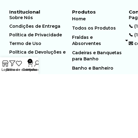
Institucional
Produtos
Con
Sobre Nós
Pag
Home
Condições de Entrega
📞 (
Todos os Produtos
Política de Privacidade
📞 (
Fraldas e
Termo de Uso
Absorventes
💌 
Política de Devoluções e
Cadeiras e Banquetas
Trocas
para Banho
0
Banho e Banheiro
Loja
Filtros
Lista de desejos
Carrinho
Minha conta
MUNDO GERIÁTRICO
Rua Estocolmo, 226 | Paiol
Ltda – CNPJ:
Velho | Santana de Parnaiba |
23.361.654/0001-46
SP | 06543-355
Desenvolvido por:
WebSites/Reus