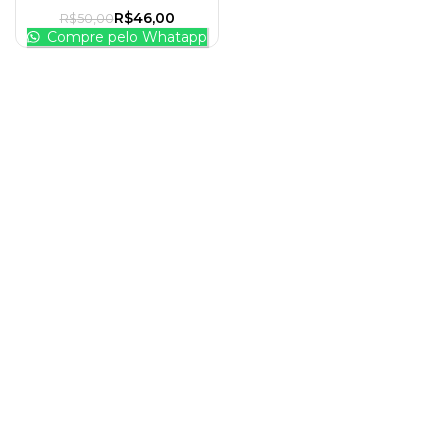
R$
46,00
R$
50,00
Compre pelo Whatapp