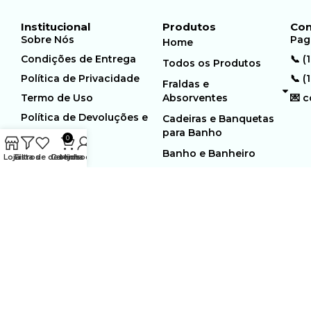
Institucional
Produtos
Con
Sobre Nós
Pag
Home
Condições de Entrega
📞 (
Todos os Produtos
Política de Privacidade
📞 (
Fraldas e
Termo de Uso
Absorventes
💌 
Política de Devoluções e
Cadeiras e Banquetas
Trocas
para Banho
0
Banho e Banheiro
Loja
Filtros
Lista de desejos
Carrinho
Minha conta
MUNDO GERIÁTRICO
Rua Estocolmo, 226 | Paiol
Ltda – CNPJ:
Velho | Santana de Parnaiba |
23.361.654/0001-46
SP | 06543-355
Desenvolvido por:
WebSites/Reus