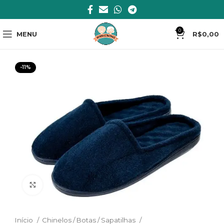
0
MENU
R$
0,00
-11%
Clique para ampliar
Início
Chinelos / Botas / Sapatilhas