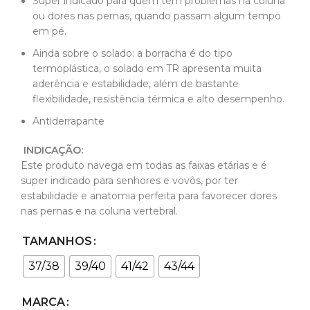
Super indicado para quem tem problemas na coluna
ou dores nas pernas, quando passam algum tempo
em pé.
Ainda sobre o solado: a borracha é do tipo
termoplástica, o solado em TR apresenta muita
aderência e estabilidade, além de bastante
flexibilidade, resistência térmica e alto desempenho.
Antiderrapante
INDICAÇÃO:
Este produto navega em todas as faixas etárias e é
super indicado para senhores e vovôs, por ter
estabilidade e anatomia perfeita para favorecer dores
nas pernas e na coluna vertebral.
TAMANHOS
37/38
39/40
41/42
43/44
MARCA