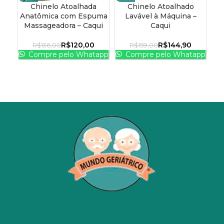
Chinelo Atoalhada
Chinelo Atoalhado
Anatômica com Espuma
Lavável à Máquina –
P
Massageadora – Caqui
Caqui
R$
120,00
R$
144,90
R$
136,00
R$
159,00
Compre pelo Whatapp
Compre pelo Whatapp