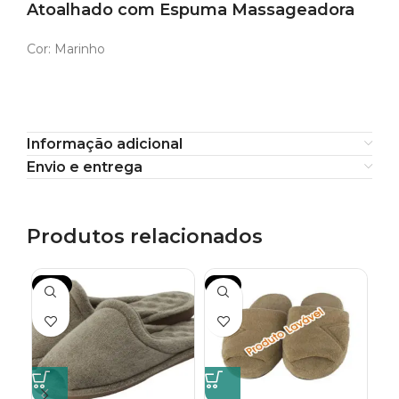
Atoalhado com Espuma Massageadora
Cor: Marinho
Informação adicional
Envio e entrega
Produtos relacionados
-12%
-9%
-2