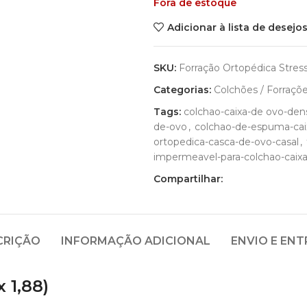
Fora de estoque
Adicionar à lista de desejo
SKU:
Forração Ortopédica Stress 
Categorias:
Colchões / Forraçõe
Tags:
colchao-caixa-de ovo-den
de-ovo
,
colchao-de-espuma-cai
ortopedica-casca-de-ovo-casal
,
impermeavel-para-colchao-caixa
Compartilhar:
CRIÇÃO
INFORMAÇÃO ADICIONAL
ENVIO E EN
 1,88)