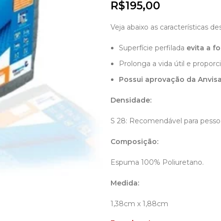
R$
195,00
R$
R$
R$
Veja abaixo as características de
Superfície perfilada
evita a f
Prolonga a vida útil e propor
Possui aprovação da Anvis
Densidade:
S 28: Recomendável para pesso
Composição:
Espuma 100% Poliuretano.
Medida:
1,38cm x 1,88cm