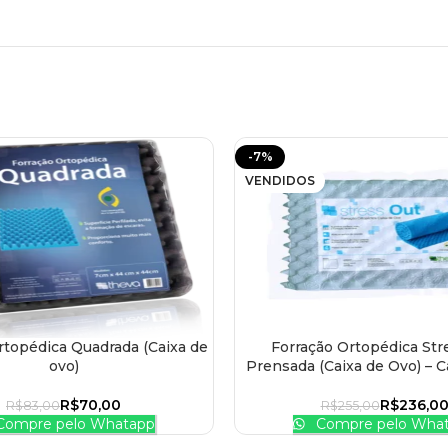
-7%
VENDIDOS
rtopédica Quadrada (Caixa de
Forração Ortopédica Str
 AO CARRINHO
LER MAIS
ovo)
Prensada (Caixa de Ovo) – C
R$
70,00
R$
236,0
R$
83,00
R$
255,00
ompre pelo Whatapp
Compre pelo Wha