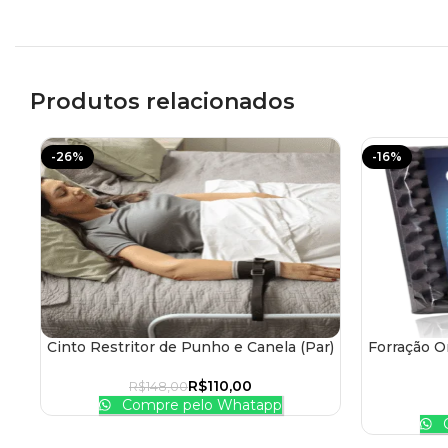
Produtos relacionados
-26%
-16%
Cinto Restritor de Punho e Canela (Par)
Forração O
ADICIONAR AO CARRINHO
ADICIONAR
R$
110,00
R$
148,00
Compre pelo Whatapp
C