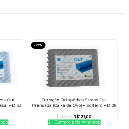
-17%
-
ess Out
Forração Ortopédica Stress Out
ADICIONAR AO CARRINHO
AD
asal – D 33
Prensada (Caixa de Ovo) – Solteiro – D 28
0
R$
121,00
R$
145,00
tapp
Compre pelo Whatapp