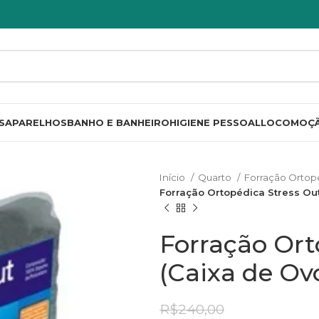
S
APARELHOS
BANHO E BANHEIRO
HIGIENE PESSOAL
LOCOMOÇ
Início
Quarto
Forração Ortop
Forração Ortopédica Stress Out
Forração Ort
(Caixa de Ovo
R$
240,00
R$