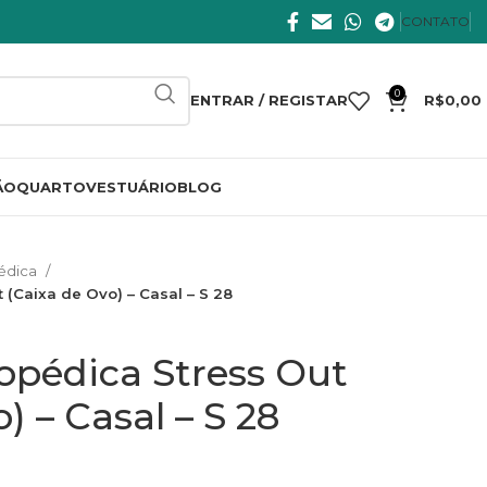
CONTATO
0
ENTRAR / REGISTAR
R$
0,00
ÃO
QUARTO
VESTUÁRIO
BLOG
édica
 (Caixa de Ovo) – Casal – S 28
opédica Stress Out
) – Casal – S 28