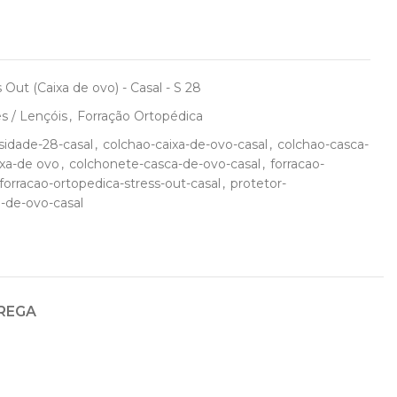
s
Out (Caixa de ovo) - Casal - S 28
s / Lençóis
,
Forração Ortopédica
sidade-28-casal
,
colchao-caixa-de-ovo-casal
,
colchao-casca-
xa-de ovo
,
colchonete-casca-de-ovo-casal
,
forracao-
forracao-ortopedica-stress-out-casal
,
protetor-
-de-ovo-casal
TREGA