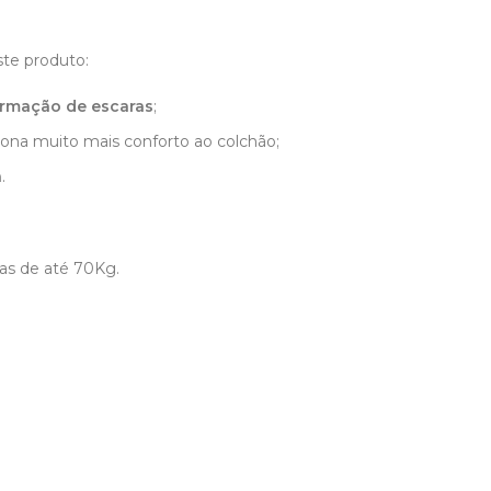
ste produto:
ormação de escaras
;
ciona muito mais conforto ao colchão;
a
.
as de até 70Kg.