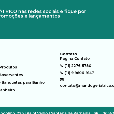
RICO nas redes sociais e fique por
promoções e lançamentos
s
Contato
Pagina Contato
📞 (11) 2276-5780
 Produtos
📞 (11) 9 9606-9147
 Absorventes
💌
e Banquetas para Banho
contato@mundogeriatrico.
Banheiro
ocolmo, 226 | Paiol Velho | Santana de Parnaiba | SP | 0654