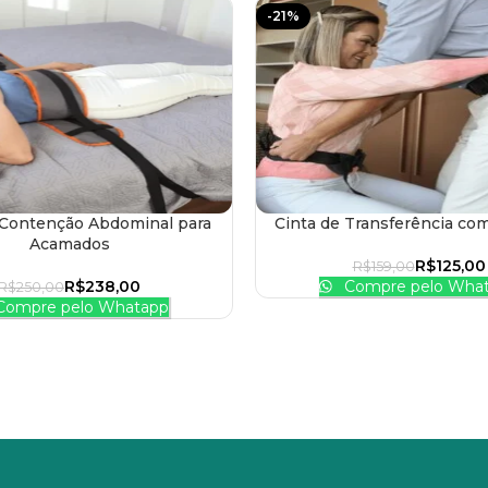
-21%
 Contenção Abdominal para
Cinta de Transferência co
 AO CARRINHO
ADICIONAR AO CARRINHO
Acamados
R$
125,00
R$
159,00
R$
238,00
Compre pelo Wha
R$
250,00
ompre pelo Whatapp