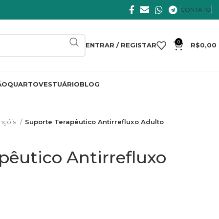
CONTATO
0
ENTRAR / REGISTAR
R$
0,00
ÃO
QUARTO
VESTUÁRIO
BLOG
ençóis
Suporte Terapêutico Antirrefluxo Adulto
pêutico Antirrefluxo