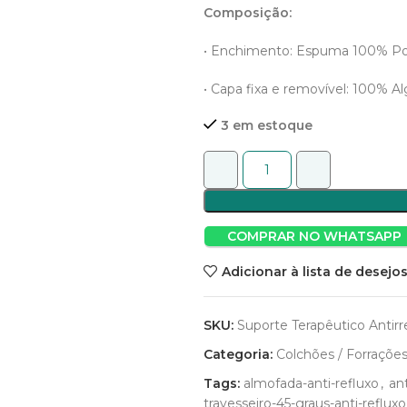
Composição:
• Enchimento: Espuma 100% Pol
• Capa fixa e removível: 100% A
3 em estoque
COMPRAR NO WHATSAPP
Adicionar à lista de desejo
SKU:
Suporte Terapêutico Antirr
Categoria:
Colchões / Forrações
Tags:
almofada-anti-refluxo
,
an
travesseiro-45-graus-anti-refluxo