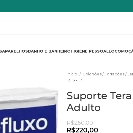
S
APARELHOS
BANHO E BANHEIRO
HIGIENE PESSOAL
LOCOMOÇ
Início
Colchões / Forrações / L
Suporte Tera
Adulto
R$
250,00
R$
R$
220,00
R$