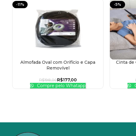
-11%
-5%
Almofada Oval com Orifício e Capa
Cinta de
ADICIONAR AO CARRINHO
ADICIONAR
Removível
R$
177,00
R$
198,00
Compre pelo Whatapp
C