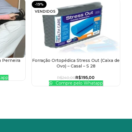
-19%
-
VENDIDOS
m Perneira
Forração Ortopédica Stress Out (Caixa de
LER MAIS
AD
Ovo) – Casal – S 28
Pr
tapp
R$
195,00
R$
240,00
Compre pelo Whatapp