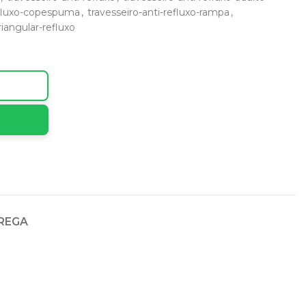
refluxo-copespuma
,
travesseiro-anti-refluxo-rampa
,
riangular-refluxo
TREGA