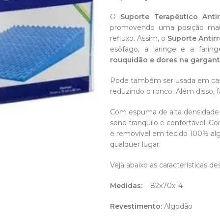
R$
R$
O
Suporte Terapêutico Antir
promovendo uma posição mais
refluxo. Assim, o
Suporte Antirr
esôfago, a laringe e a farin
rouquidão e dores na gargant
Pode também ser usada em ca
reduzindo o ronco. Além disso, f
Com espuma de alta densidade 
sono tranquilo e confortável. 
e removível em tecido 100% algo
qualquer lugar.
Veja abaixo as características de
Medidas:
82x70x14
Revestimento:
Algodão