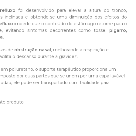
refluxo
foi desenvolvido para elevar a altura do tronco,
 inclinada e obtendo-se uma diminuição dos efeitos do
efluxo
impede que o conteúdo do estômago retorne para o
ge, evitando sintomas decorrentes como tosse,
pigarro,
a.
sos de
obstrução nasal
, melhorando a respiração e
acilita o descanso durante a gravidez.
em poliuretano, o suporte terapêutico proporciona um
Composto por duas partes que se unem por uma capa lavável
dão, ele pode ser transportado com facilidade para
ste produto: