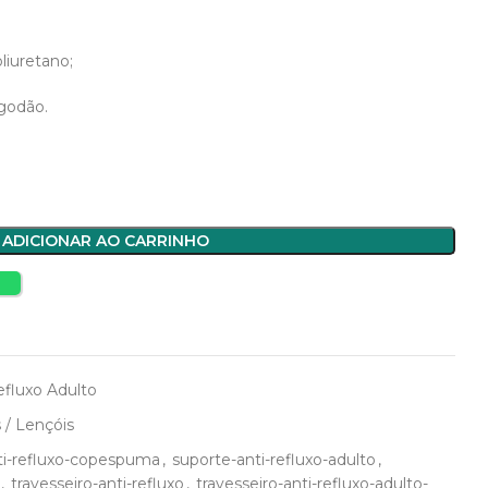
iuretano;
lgodão.
ADICIONAR AO CARRINHO
s
efluxo Adulto
 / Lençóis
ti-refluxo-copespuma
,
suporte-anti-refluxo-adulto
,
,
travesseiro-anti-refluxo
,
travesseiro-anti-refluxo-adulto-