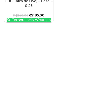
Out (Caixa de Ovo) – Casal –
S 28
R$
195,00
R$
240,00
Compre pelo Whatapp