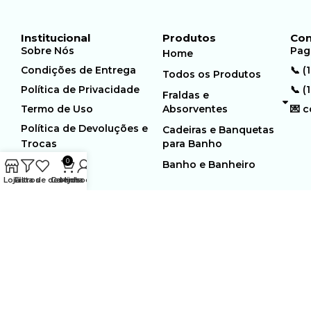
Institucional
Produtos
Con
Sobre Nós
Pag
Home
Condições de Entrega
📞 (
Todos os Produtos
Política de Privacidade
📞 (
Fraldas e
Termo de Uso
Absorventes
💌 
Política de Devoluções e
Cadeiras e Banquetas
Trocas
para Banho
0
Banho e Banheiro
Loja
Filtros
Lista de desejos
Carrinho
Minha conta
MUNDO GERIÁTRICO
Rua Estocolmo, 226 | Paiol
Ltda – CNPJ:
Velho | Santana de Parnaiba |
23.361.654/0001-46
SP | 06543-355
Desenvolvido por:
WebSites/Reus