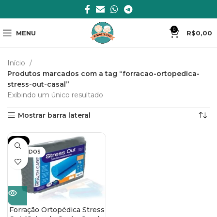
0
MENU
R$
0,00
Início
Produtos marcados com a tag “forracao-ortopedica-
stress-out-casal”
Exibindo um único resultado
Mostrar barra lateral
-19%
VENDIDOS
Forração Ortopédica Stress