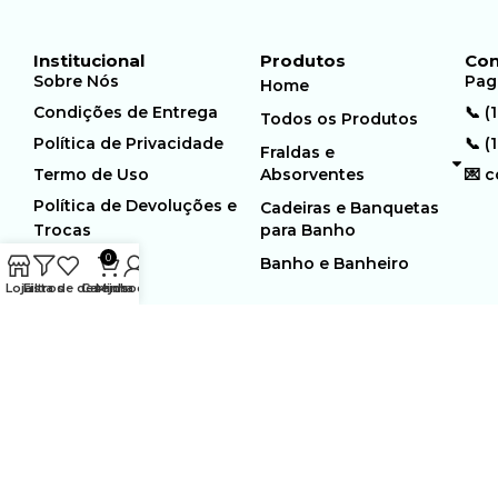
Institucional
Produtos
Con
Sobre Nós
Pag
Home
Condições de Entrega
📞 (
Todos os Produtos
Política de Privacidade
📞 (
Fraldas e
Termo de Uso
Absorventes
💌 
Política de Devoluções e
Cadeiras e Banquetas
Trocas
para Banho
0
Banho e Banheiro
Loja
Filtros
Lista de desejos
Carrinho
Minha conta
MUNDO GERIÁTRICO
Rua Estocolmo, 226 | Paiol
Ltda – CNPJ:
Velho | Santana de Parnaiba |
23.361.654/0001-46
SP | 06543-355
Desenvolvido por:
WebSites/Reus