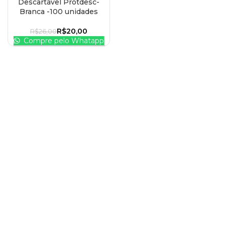
Descartável Protdesc-
Branca -100 unidades
R$
20,00
R$
26,00
Compre pelo Whatapp