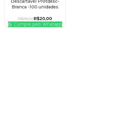
Descartável Protdesc-
Branca -100 unidades
R$
20,00
R$
26,00
Compre pelo Whatapp