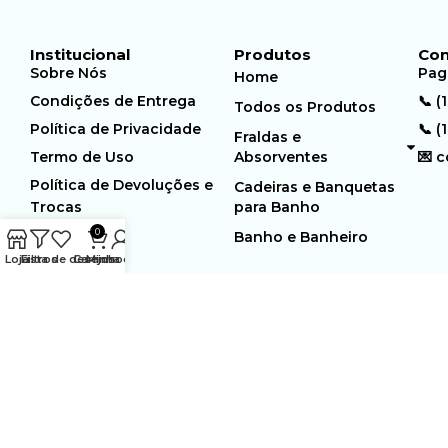
Institucional
Produtos
Con
Sobre Nós
Pag
Home
Condições de Entrega
📞 (
Todos os Produtos
Política de Privacidade
📞 (
Fraldas e
Termo de Uso
Absorventes
💌 
Política de Devoluções e
Cadeiras e Banquetas
Trocas
para Banho
0
Banho e Banheiro
Loja
Filtros
Lista de desejos
Carrinho
Minha conta
MUNDO GERIÁTRICO
Rua Estocolmo, 226 | Paiol
Ltda – CNPJ:
Velho | Santana de Parnaiba |
23.361.654/0001-46
SP | 06543-355
Desenvolvido por:
WebSites/Reus