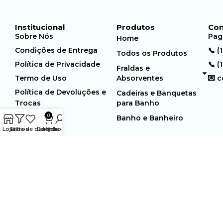
Institucional
Produtos
Con
Sobre Nós
Pag
Home
Condições de Entrega
📞 (
Todos os Produtos
Política de Privacidade
📞 (
Fraldas e
Termo de Uso
Absorventes
💌 
Política de Devoluções e
Cadeiras e Banquetas
Trocas
para Banho
0
Banho e Banheiro
Loja
Filtros
Lista de desejos
Carrinho
Minha conta
MUNDO GERIÁTRICO
Rua Estocolmo, 226 | Paiol
Ltda – CNPJ:
Velho | Santana de Parnaiba |
23.361.654/0001-46
SP | 06543-355
Desenvolvido por:
WebSites/Reus