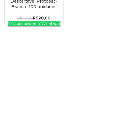
Descartável Protdesc-
Branca -100 unidades
R$
20,00
R$
26,00
Compre pelo Whatapp