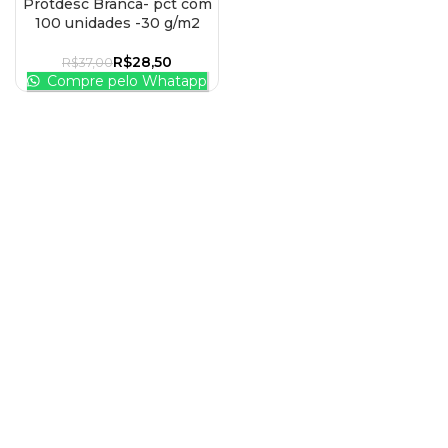
Protdesc Branca- pct com
100 unidades -30 g/m2
R$
28,50
R$
37,00
Compre pelo Whatapp