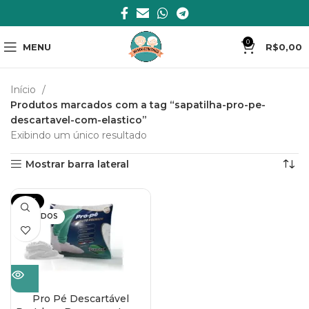
0
MENU
R$
0,00
Início
Produtos marcados com a tag “sapatilha-pro-pe-
descartavel-com-elastico”
Exibindo um único resultado
Mostrar barra lateral
-23%
VENDIDOS
Pro Pé Descartável