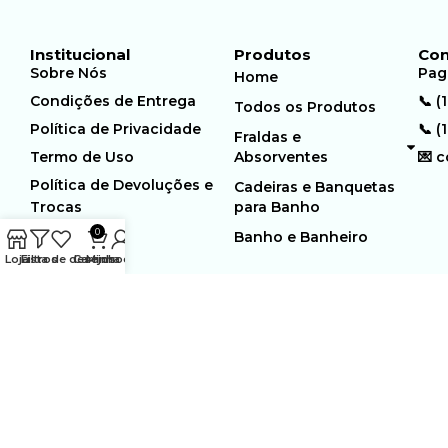
Institucional
Produtos
Con
Sobre Nós
Pag
Home
Condições de Entrega
📞 (
Todos os Produtos
Política de Privacidade
📞 (
Fraldas e
Termo de Uso
Absorventes
💌 
Política de Devoluções e
Cadeiras e Banquetas
Trocas
para Banho
0
Banho e Banheiro
Loja
Filtros
Lista de desejos
Carrinho
Minha conta
MUNDO GERIÁTRICO
Rua Estocolmo, 226 | Paiol
Ltda – CNPJ:
Velho | Santana de Parnaiba |
23.361.654/0001-46
SP | 06543-355
Desenvolvido por:
WebSites/Reus