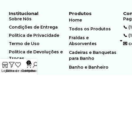
Institucional
Produtos
Con
Sobre Nós
Pag
Home
Condições de Entrega
📞 (
Todos os Produtos
Política de Privacidade
📞 (
Fraldas e
Termo de Uso
Absorventes
💌 
Política de Devoluções e
Cadeiras e Banquetas
Trocas
para Banho
0
Banho e Banheiro
Loja
Filtros
Lista de desejos
Carrinho
Minha conta
MUNDO GERIÁTRICO
Rua Estocolmo, 226 | Paiol
Ltda – CNPJ:
Velho | Santana de Parnaiba |
23.361.654/0001-46
SP | 06543-355
Desenvolvido por:
WebSites/Reus