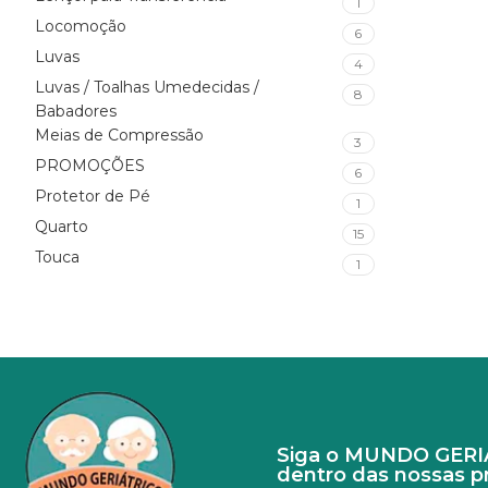
1
Locomoção
6
Luvas
4
Luvas / Toalhas Umedecidas /
8
Babadores
Meias de Compressão
3
PROMOÇÕES
6
Protetor de Pé
1
Quarto
15
Touca
1
Siga o MUNDO GERIÁT
dentro das nossas 