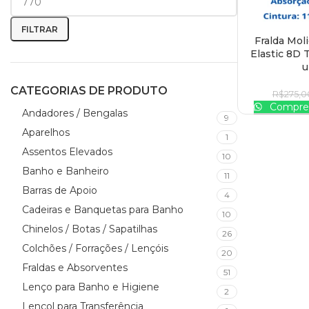
FILTRAR
Fralda Mol
ADICIONAR AO
Elastic 8D 
u
CATEGORIAS DE PRODUTO
R$
275,0
Compre 
Andadores / Bengalas
9
Aparelhos
1
Assentos Elevados
10
Banho e Banheiro
11
Barras de Apoio
4
Cadeiras e Banquetas para Banho
10
Chinelos / Botas / Sapatilhas
26
Colchões / Forrações / Lençóis
20
Fraldas e Absorventes
51
Lenço para Banho e Higiene
2
Lençol para Transferência