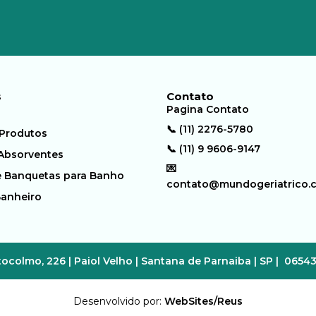
s
Contato
Pagina Contato
📞 (11) 2276-5780
 Produtos
📞 (11) 9 9606-9147
 Absorventes
💌
e Banquetas para Banho
contato@mundogeriatrico.
Banheiro
ocolmo, 226 | Paiol Velho | Santana de Parnaiba | SP | 0654
Desenvolvido por:
WebSites/Reus