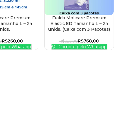
icare Premium
Fralda Molicare Premium
 CARRINHO
ADICIONAR AO CARRINHO
Tamanho L – 24
Elastic 8D Tamanho L – 24
nids.
unids. (Caixa com 3 Pacotes)
R$
260,00
R$
768,00
0
R$
825,00
pelo Whatapp
Compre pelo Whatapp