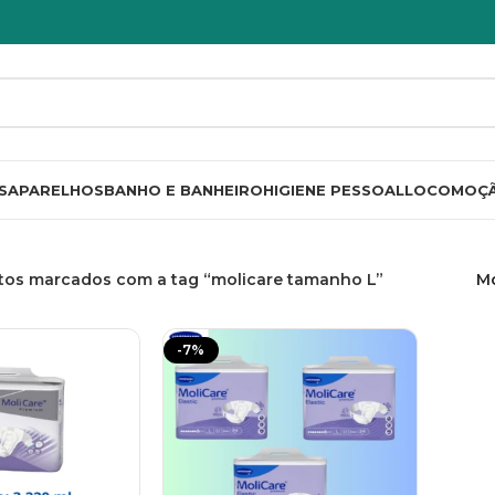
S
APARELHOS
BANHO E BANHEIRO
HIGIENE PESSOAL
LOCOMOÇ
tos marcados com a tag “molicare tamanho L”
M
-7%