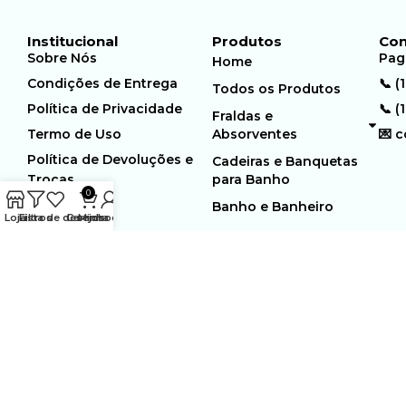
Institucional
Produtos
Con
Sobre Nós
Pag
Home
Condições de Entrega
📞 (
Todos os Produtos
Política de Privacidade
📞 (
Fraldas e
Termo de Uso
Absorventes
💌 
Política de Devoluções e
Cadeiras e Banquetas
Trocas
para Banho
0
Banho e Banheiro
Loja
Filtros
Lista de desejos
Carrinho
Minha conta
MUNDO GERIÁTRICO
Rua Estocolmo, 226 | Paiol
Ltda – CNPJ:
Velho | Santana de Parnaiba |
23.361.654/0001-46
SP | 06543-355
Desenvolvido por:
WebSites/Reus