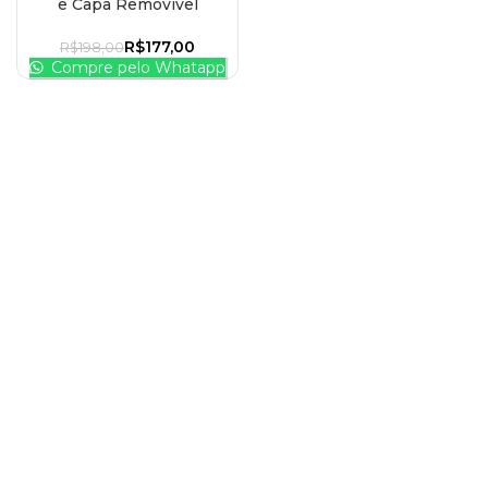
e Capa Removível
R$
177,00
R$
198,00
Compre pelo Whatapp