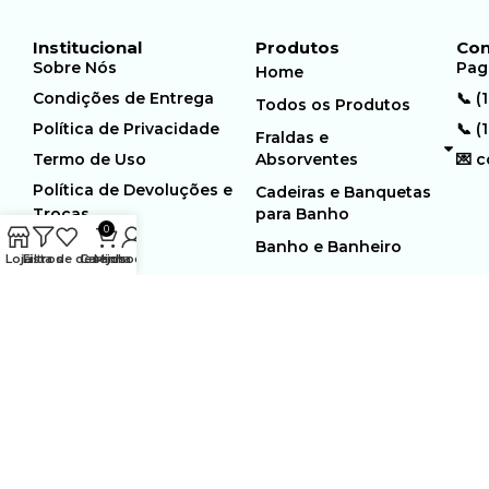
Institucional
Produtos
Con
Sobre Nós
Pag
Home
Condições de Entrega
📞 (
Todos os Produtos
Política de Privacidade
📞 (
Fraldas e
Termo de Uso
Absorventes
💌 
Política de Devoluções e
Cadeiras e Banquetas
Trocas
para Banho
0
Banho e Banheiro
Loja
Filtros
Lista de desejos
Carrinho
Minha conta
MUNDO GERIÁTRICO
Rua Estocolmo, 226 | Paiol
Ltda – CNPJ:
Velho | Santana de Parnaiba |
23.361.654/0001-46
SP | 06543-355
Desenvolvido por:
WebSites/Reus