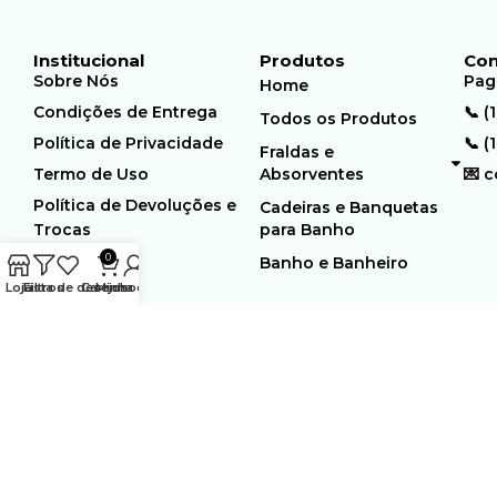
Institucional
Produtos
Con
Sobre Nós
Pag
Home
Condições de Entrega
📞 (
Todos os Produtos
Política de Privacidade
📞 (
Fraldas e
Termo de Uso
Absorventes
💌 
Política de Devoluções e
Cadeiras e Banquetas
Trocas
para Banho
0
Banho e Banheiro
Loja
Filtros
Lista de desejos
Carrinho
Minha conta
MUNDO GERIÁTRICO
Rua Estocolmo, 226 | Paiol
Ltda – CNPJ:
Velho | Santana de Parnaiba |
23.361.654/0001-46
SP | 06543-355
Desenvolvido por:
WebSites/Reus