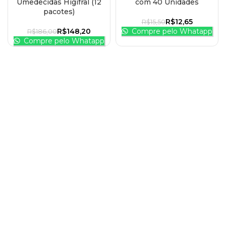
Umedecidas Higifral (12
com 40 Unidades
pacotes)
R$
12,65
R$
15,50
R$
148,20
Compre pelo Whatapp
R$
186,00
Compre pelo Whatapp