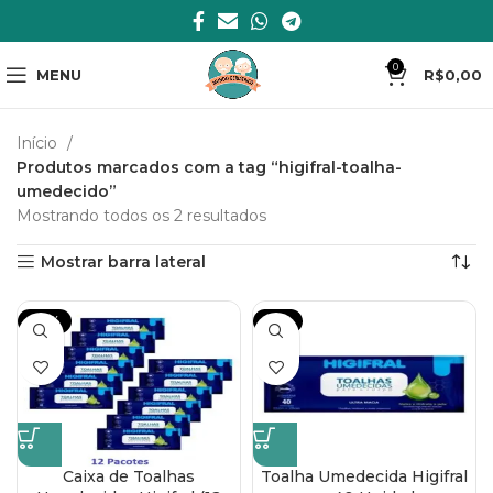
0
MENU
R$
0,00
Início
Produtos marcados com a tag “higifral-toalha-
umedecido”
Mostrando todos os 2 resultados
Mostrar barra lateral
-20%
-18%
Caixa de Toalhas
Toalha Umedecida Higifral