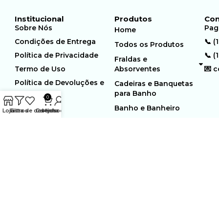
Institucional
Produtos
Con
Sobre Nós
Pag
Home
Condições de Entrega
📞 (
Todos os Produtos
Política de Privacidade
📞 (
Fraldas e
Termo de Uso
Absorventes
💌 
Política de Devoluções e
Cadeiras e Banquetas
Trocas
para Banho
0
Banho e Banheiro
Loja
Filtros
Lista de desejos
Carrinho
Minha conta
MUNDO GERIÁTRICO
Rua Estocolmo, 226 | Paiol
Ltda – CNPJ:
Velho | Santana de Parnaiba |
23.361.654/0001-46
SP | 06543-355
Desenvolvido por:
WebSites/Reus