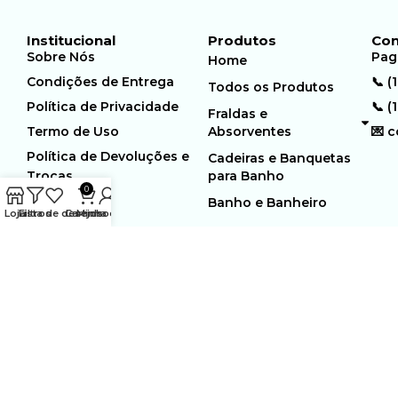
Institucional
Produtos
Con
Sobre Nós
Pag
Home
Condições de Entrega
📞 (
Todos os Produtos
Política de Privacidade
📞 (
Fraldas e
Termo de Uso
Absorventes
💌 
Política de Devoluções e
Cadeiras e Banquetas
Trocas
para Banho
0
Banho e Banheiro
Loja
Filtros
Lista de desejos
Carrinho
Minha conta
MUNDO GERIÁTRICO
Rua Estocolmo, 226 | Paiol
Ltda – CNPJ:
Velho | Santana de Parnaiba |
23.361.654/0001-46
SP | 06543-355
Desenvolvido por:
WebSites/Reus