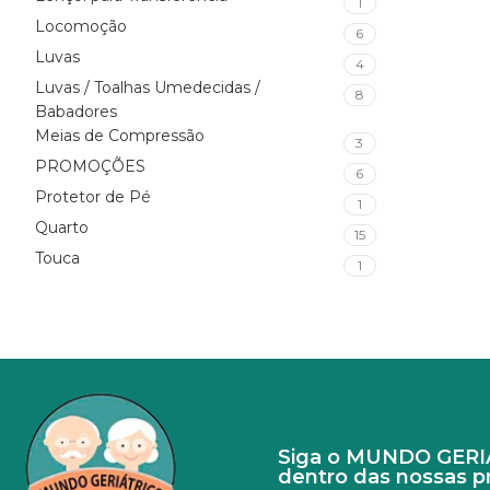
1
Locomoção
6
Luvas
4
Luvas / Toalhas Umedecidas /
8
Babadores
Meias de Compressão
3
PROMOÇÕES
6
Protetor de Pé
1
Quarto
15
Touca
1
Siga o MUNDO GERIÁT
dentro das nossas 