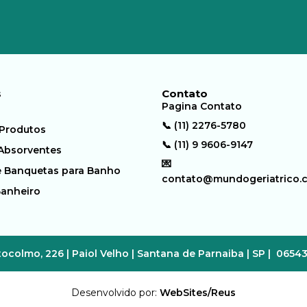
s
Contato
Pagina Contato
📞 (11) 2276-5780
 Produtos
📞 (11) 9 9606-9147
 Absorventes
💌
e Banquetas para Banho
contato@mundogeriatrico.
Banheiro
ocolmo, 226 | Paiol Velho | Santana de Parnaiba | SP | 0654
Desenvolvido por:
WebSites/Reus