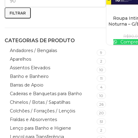
FILTRAR
Roupa Inti
ADICIONAR AO
Noturna – G/
R$
90,
CATEGORIAS DE PRODUTO
Compre 
Andadores / Bengalas
9
Aparelhos
2
Assentos Elevados
10
Banho e Banheiro
11
Barras de Apoio
4
Cadeiras e Banquetas para Banho
10
Chinelos / Botas / Sapatilhas
26
Colchões / Forrações / Lençóis
20
Fraldas e Absorventes
51
Lenço para Banho e Higiene
2
Lençol para Transferência