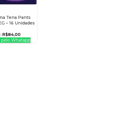
ma Tena Pants
 CARRINHO
EG – 16 Unidades
R$
84,00
00
pelo Whatapp