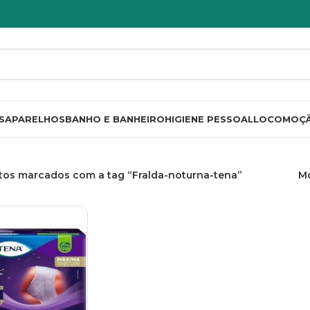
S
APARELHOS
BANHO E BANHEIRO
HIGIENE PESSOAL
LOCOMOÇ
tos marcados com a tag “Fralda-noturna-tena”
M