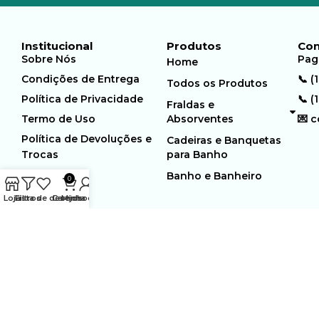
Institucional
Produtos
Con
Sobre Nós
Pag
Home
Condições de Entrega
📞 (
Todos os Produtos
Política de Privacidade
📞 (
Fraldas e
Termo de Uso
Absorventes
💌 
Política de Devoluções e
Cadeiras e Banquetas
Trocas
para Banho
Banho e Banheiro
0
Loja
Filtros
Lista de desejos
Carrinho
Minha conta
MUNDO GERIÁTRICO
Rua Estocolmo, 226 | Paiol
Ltda – CNPJ:
Velho | Santana de Parnaiba |
23.361.654/0001-46
SP | 06543-355