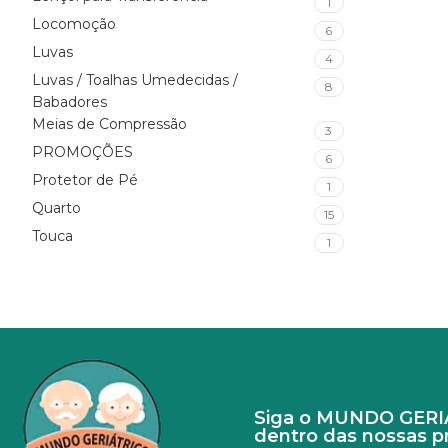
1
Locomoção
6
Luvas
4
Luvas / Toalhas Umedecidas /
8
Babadores
Meias de Compressão
3
PROMOÇÕES
6
Protetor de Pé
1
Quarto
15
Touca
1
Siga o MUNDO GERIÁT
dentro das nossas 