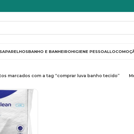
S
APARELHOS
BANHO E BANHEIRO
HIGIENE PESSOAL
LOCOMOÇ
tos marcados com a tag “comprar luva banho tecido”
M