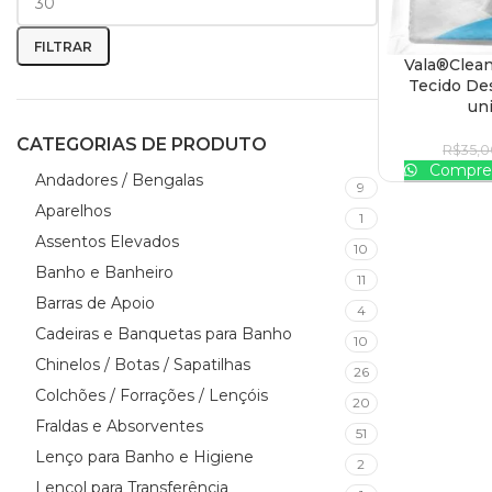
FILTRAR
Vala®Clean
ADICIONAR AO
Tecido Des
un
CATEGORIAS DE PRODUTO
R$
35,
Compre 
Andadores / Bengalas
9
Aparelhos
1
Assentos Elevados
10
Banho e Banheiro
11
Barras de Apoio
4
Cadeiras e Banquetas para Banho
10
Chinelos / Botas / Sapatilhas
26
Colchões / Forrações / Lençóis
20
Fraldas e Absorventes
51
Lenço para Banho e Higiene
2
Lençol para Transferência