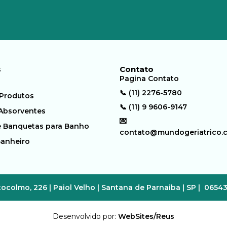
s
Contato
Pagina Contato
📞 (11) 2276-5780
 Produtos
📞 (11) 9 9606-9147
 Absorventes
💌
e Banquetas para Banho
contato@mundogeriatrico.
Banheiro
ocolmo, 226 | Paiol Velho | Santana de Parnaiba | SP | 0654
Desenvolvido por:
WebSites/Reus