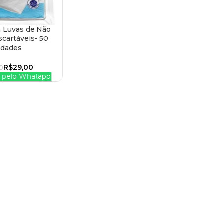
 Luvas de Não
 CARRINHO
cartáveis- 50
idades
R$
29,00
00
pelo Whatapp