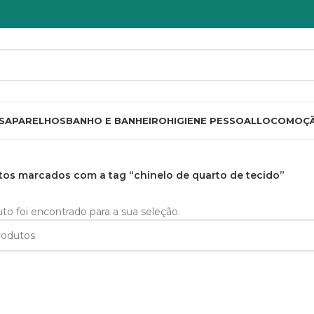
S
APARELHOS
BANHO E BANHEIRO
HIGIENE PESSOAL
LOCOMOÇ
tos marcados com a tag “chinelo de quarto de tecido”
 foi encontrado para a sua seleção.