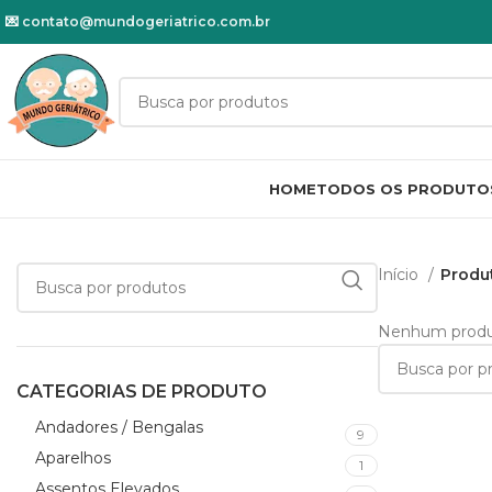
💌
contato@mundogeriatrico.com.br
HOME
TODOS OS PRODUTO
Início
Produ
Nenhum produto
CATEGORIAS DE PRODUTO
Andadores / Bengalas
9
Aparelhos
1
Assentos Elevados