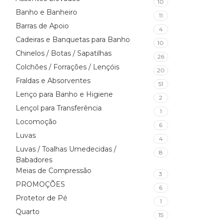
10
Banho e Banheiro
11
Barras de Apoio
4
Cadeiras e Banquetas para Banho
10
Chinelos / Botas / Sapatilhas
26
Colchões / Forrações / Lençóis
20
Fraldas e Absorventes
51
Lenço para Banho e Higiene
2
Lençol para Transferência
1
Locomoção
6
Luvas
4
Luvas / Toalhas Umedecidas /
8
Babadores
Meias de Compressão
3
PROMOÇÕES
6
Protetor de Pé
1
Quarto
15