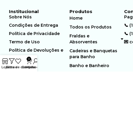
Institucional
Produtos
Con
Sobre Nós
Pag
Home
Condições de Entrega
📞 (
Todos os Produtos
Política de Privacidade
📞 (
Fraldas e
Termo de Uso
Absorventes
💌 
Política de Devoluções e
Cadeiras e Banquetas
Trocas
para Banho
0
Banho e Banheiro
Loja
Filtros
Lista de desejos
Carrinho
Minha conta
MUNDO GERIÁTRICO
Rua Estocolmo, 226 | Paiol
Ltda – CNPJ:
Velho | Santana de Parnaiba |
23.361.654/0001-46
SP | 06543-355
Desenvolvido por:
WebSites/Reus