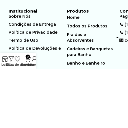
Institucional
Produtos
Con
Sobre Nós
Pag
Home
Condições de Entrega
📞 (
Todos os Produtos
Política de Privacidade
📞 (
Fraldas e
Termo de Uso
Absorventes
💌 
Política de Devoluções e
Cadeiras e Banquetas
Trocas
para Banho
0
Banho e Banheiro
Loja
Filtros
Lista de desejos
Carrinho
Minha conta
MUNDO GERIÁTRICO
Rua Estocolmo, 226 | Paiol
Ltda – CNPJ:
Velho | Santana de Parnaiba |
23.361.654/0001-46
SP | 06543-355
Desenvolvido por:
WebSites/Reus