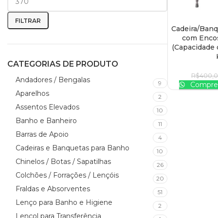
FILTRAR
Cadeira/Banq
ADICIONAR AO
com Encos
(Capacidade 
CATEGORIAS DE PRODUTO
R$
400,
Andadores / Bengalas
9
Compre 
Aparelhos
2
Assentos Elevados
10
Banho e Banheiro
11
Barras de Apoio
4
Cadeiras e Banquetas para Banho
10
Chinelos / Botas / Sapatilhas
26
Colchões / Forrações / Lençóis
20
Fraldas e Absorventes
51
Lenço para Banho e Higiene
2
Lençol para Transferência