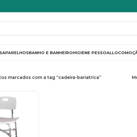
S
APARELHOS
BANHO E BANHEIRO
HIGIENE PESSOAL
LOCOMOÇ
os marcados com a tag “cadeira-bariatrica”
M