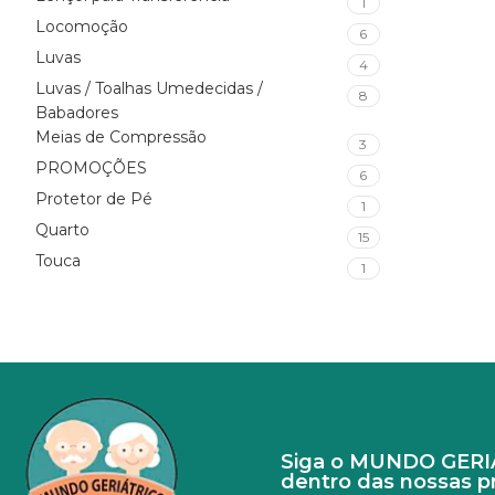
1
Locomoção
6
Luvas
4
Luvas / Toalhas Umedecidas /
8
Babadores
Meias de Compressão
3
PROMOÇÕES
6
Protetor de Pé
1
Quarto
15
Touca
1
Siga o MUNDO GERIÁT
dentro das nossas 