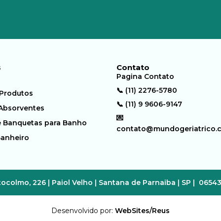
s
Contato
Pagina Contato
📞 (11) 2276-5780
 Produtos
📞 (11) 9 9606-9147
 Absorventes
💌
e Banquetas para Banho
contato@mundogeriatrico.
Banheiro
ocolmo, 226 | Paiol Velho | Santana de Parnaiba | SP | 0654
Desenvolvido por:
WebSites/Reus