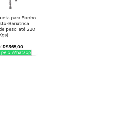
ueta para Banho
 CARRINHO
to-Bariátrica
de peso: até 220
Kgs)
R$
365,00
00
pelo Whatapp