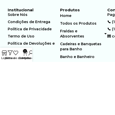
Institucional
Produtos
Con
Sobre Nós
Pag
Home
Condições de Entrega
📞 (
Todos os Produtos
Política de Privacidade
📞 (
Fraldas e
Termo de Uso
Absorventes
💌 
Política de Devoluções e
Cadeiras e Banquetas
Trocas
para Banho
0
Banho e Banheiro
Loja
Filtros
Lista de desejos
Carrinho
Minha conta
MUNDO GERIÁTRICO
Rua Estocolmo, 226 | Paiol
Ltda – CNPJ:
Velho | Santana de Parnaiba |
23.361.654/0001-46
SP | 06543-355
Desenvolvido por:
WebSites/Reus