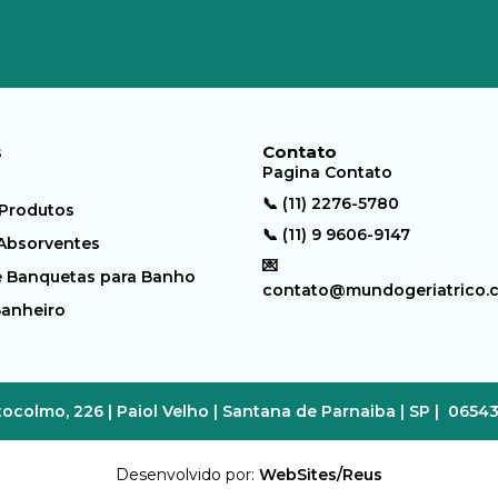
s
Contato
Pagina Contato
📞 (11) 2276-5780
 Produtos
📞 (11) 9 9606-9147
 Absorventes
💌
e Banquetas para Banho
contato@mundogeriatrico.
Banheiro
ocolmo, 226 | Paiol Velho | Santana de Parnaiba | SP | 0654
Desenvolvido por:
WebSites/Reus