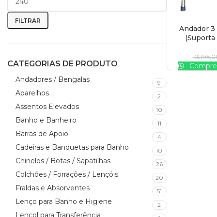
FILTRAR
Andador 3 
ADICIONAR AO
(Suporta
R$
195,0
CATEGORIAS DE PRODUTO
Compre 
Andadores / Bengalas
9
Aparelhos
2
Assentos Elevados
10
Banho e Banheiro
11
Barras de Apoio
4
Cadeiras e Banquetas para Banho
10
Chinelos / Botas / Sapatilhas
26
Colchões / Forrações / Lençóis
20
Fraldas e Absorventes
51
Lenço para Banho e Higiene
2
Lençol para Transferência