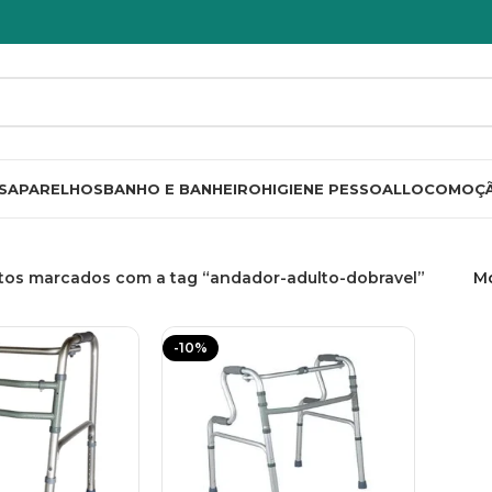
S
APARELHOS
BANHO E BANHEIRO
HIGIENE PESSOAL
LOCOMOÇ
tos marcados com a tag “andador-adulto-dobravel”
M
-10%