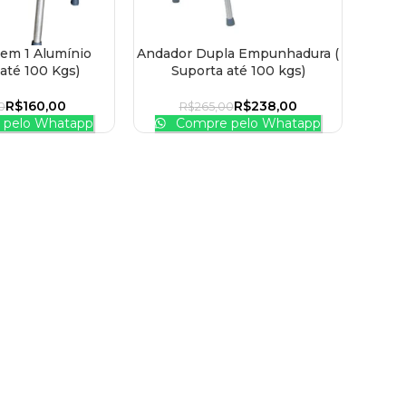
em 1 Alumínio
Andador Dupla Empunhadura (
 CARRINHO
ADICIONAR AO CARRINHO
 até 100 Kgs)
Suporta até 100 kgs)
R$
160,00
R$
238,00
0
R$
265,00
pelo Whatapp
Compre pelo Whatapp