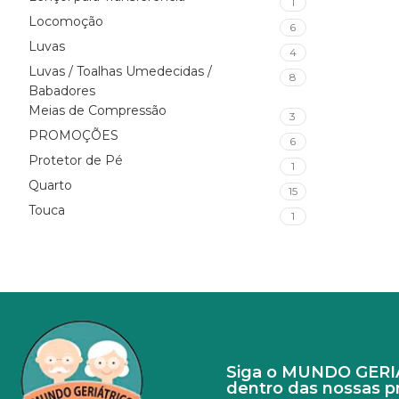
1
Locomoção
6
Luvas
4
Luvas / Toalhas Umedecidas /
8
Babadores
Meias de Compressão
3
PROMOÇÕES
6
Protetor de Pé
1
Quarto
15
Touca
1
Siga o MUNDO GERIÁT
dentro das nossas 