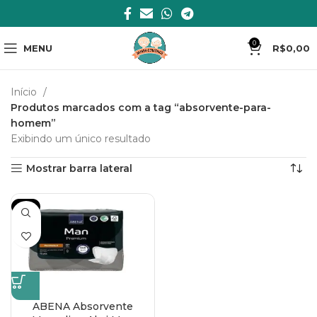
0
MENU
R$
0,00
Início
Produtos marcados com a tag “absorvente-para-
homem”
Exibindo um único resultado
Mostrar barra lateral
-7%
ABENA Absorvente