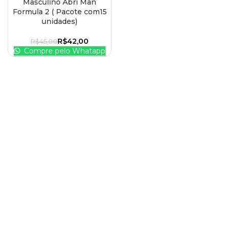
Masculino Abri Man
Formula 2 ( Pacote com15
unidades)
R$
42,00
R$
45,00
Compre pelo Whatapp