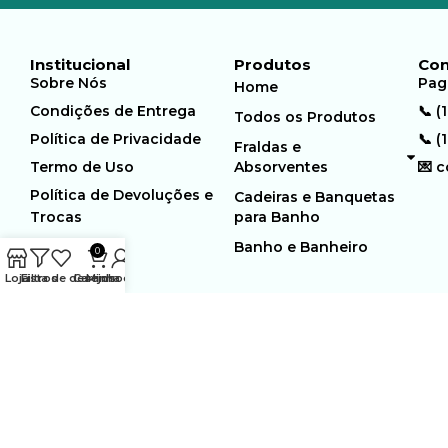
Institucional
Produtos
Con
Sobre Nós
Pag
Home
Condições de Entrega
📞 (
Todos os Produtos
Política de Privacidade
📞 (
Fraldas e
Termo de Uso
Absorventes
💌 
Política de Devoluções e
Cadeiras e Banquetas
Trocas
para Banho
Banho e Banheiro
0
Loja
Filtros
Lista de desejos
Carrinho
Minha conta
MUNDO GERIÁTRICO
Rua Estocolmo, 226 | Paiol
Ltda – CNPJ:
Velho | Santana de Parnaiba |
23.361.654/0001-46
SP | 06543-355