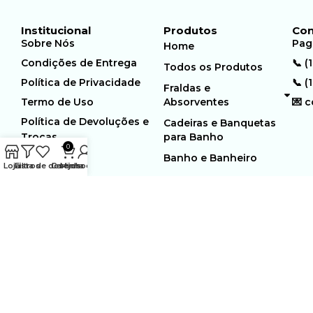
Institucional
Produtos
Con
Sobre Nós
Pag
Home
Condições de Entrega
📞 (
Todos os Produtos
Política de Privacidade
📞 (
Fraldas e
Termo de Uso
Absorventes
💌 
Política de Devoluções e
Cadeiras e Banquetas
Trocas
para Banho
0
Banho e Banheiro
Loja
Filtros
Lista de desejos
Carrinho
Minha conta
MUNDO GERIÁTRICO
Rua Estocolmo, 226 | Paiol
Ltda – CNPJ:
Velho | Santana de Parnaiba |
23.361.654/0001-46
SP | 06543-355
Desenvolvido por:
WebSites/Reus