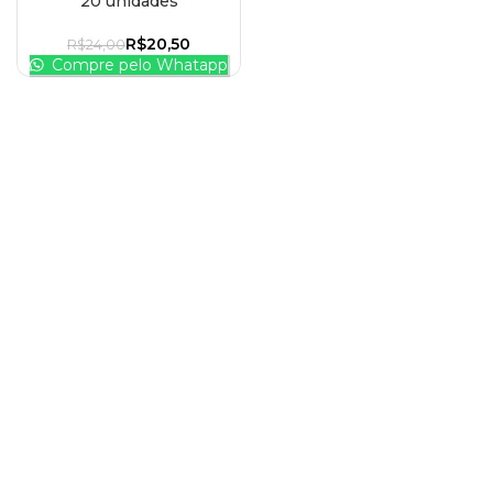
20 unidades
R$
20,50
R$
24,00
Compre pelo Whatapp