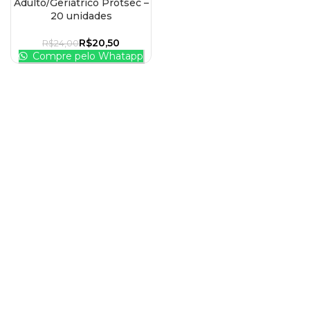
Adulto/Geriátrico Protsec –
20 unidades
R$
20,50
R$
24,00
Compre pelo Whatapp