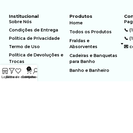
Institucional
Produtos
Con
Sobre Nós
Pag
Home
Condições de Entrega
📞 (
Todos os Produtos
Política de Privacidade
📞 (
Fraldas e
Termo de Uso
Absorventes
💌 
Política de Devoluções e
Cadeiras e Banquetas
Trocas
para Banho
0
Banho e Banheiro
Loja
Filtros
Lista de desejos
Carrinho
Minha conta
MUNDO GERIÁTRICO
Rua Estocolmo, 226 | Paiol
Ltda – CNPJ:
Velho | Santana de Parnaiba |
23.361.654/0001-46
SP | 06543-355
Desenvolvido por:
WebSites/Reus