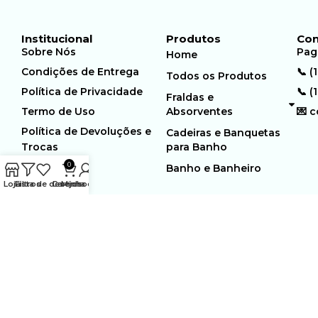
Institucional
Produtos
Con
Sobre Nós
Pag
Home
Condições de Entrega
📞 (
Todos os Produtos
Política de Privacidade
📞 (
Fraldas e
Termo de Uso
Absorventes
💌 
Política de Devoluções e
Cadeiras e Banquetas
Trocas
para Banho
0
Banho e Banheiro
Loja
Filtros
Lista de desejos
Carrinho
Minha conta
MUNDO GERIÁTRICO
Rua Estocolmo, 226 | Paiol
Ltda – CNPJ:
Velho | Santana de Parnaiba |
23.361.654/0001-46
SP | 06543-355
Desenvolvido por:
WebSites/Reus