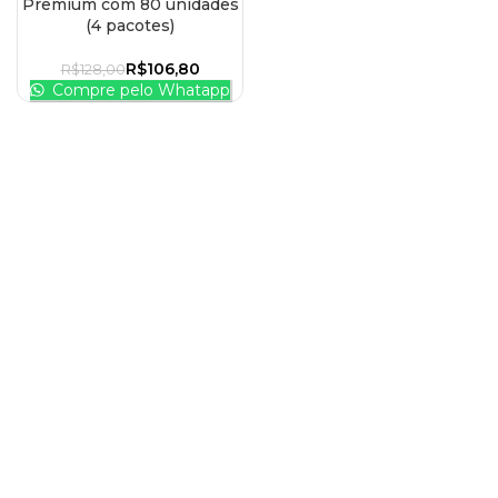
Premium com 80 unidades
(4 pacotes)
R$
106,80
R$
128,00
Compre pelo Whatapp