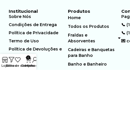
Institucional
Produtos
Con
Sobre Nós
Pag
Home
Condições de Entrega
📞 (
Todos os Produtos
Política de Privacidade
📞 (
Fraldas e
Termo de Uso
Absorventes
💌 
Política de Devoluções e
Cadeiras e Banquetas
Trocas
para Banho
0
Banho e Banheiro
Loja
Filtros
Lista de desejos
Carrinho
Minha conta
MUNDO GERIÁTRICO
Rua Estocolmo, 226 | Paiol
Ltda – CNPJ:
Velho | Santana de Parnaiba |
23.361.654/0001-46
SP | 06543-355
Desenvolvido por:
WebSites/Reus