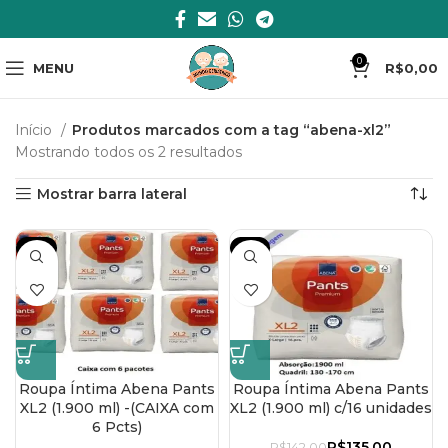
0
MENU
R$
0,00
Início
Produtos marcados com a tag “abena-xl2”
Mostrando todos os 2 resultados
Mostrar barra lateral
-7%
-5%
Roupa Íntima Abena Pants
Roupa Íntima Abena Pants
XL2 (1.900 ml) -(CAIXA com
XL2 (1.900 ml) c/16 unidades
6 Pcts)
R$
135,00
R$
142,00